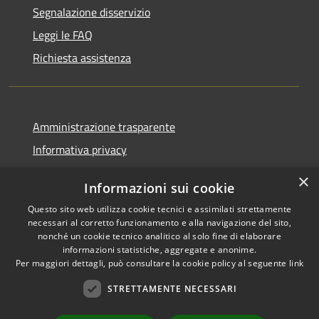
Segnalazione disservizio
Leggi le FAQ
Richiesta assistenza
Amministrazione trasparente
Informativa privacy
Note legali
×
Informazioni sui cookie
Dichiarazione di accessibilità
Questo sito web utilizza cookie tecnici e assimilati strettamente
Piano di miglioramento
necessari al corretto funzionamento e alla navigazione del sito,
nonché un cookie tecnico analitico al solo fine di elaborare
informazioni statistiche, aggregate e anonime.
Per maggiori dettagli, può consultare la cookie policy al seguente
link
RSS
Copyright © 2026 • Città di
STRETTAMENTE NECESSARI
Accessibilità
Porto Sant'Elpidio • Powered