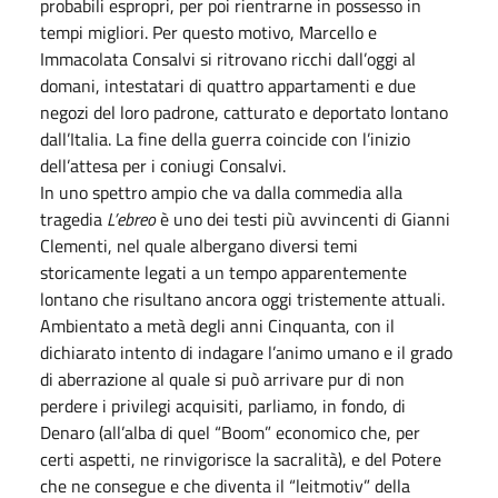
probabili espropri, per poi rientrarne in possesso in
tempi migliori. Per questo motivo, Marcello e
Immacolata Consalvi si ritrovano ricchi dall’oggi al
domani, intestatari di quattro appartamenti e due
negozi del loro padrone, catturato e deportato lontano
dall’Italia. La fine della guerra coincide con l’inizio
dell’attesa per i coniugi Consalvi.
In uno spettro ampio che va dalla commedia alla
tragedia
L’ebreo
è uno dei testi più avvincenti di Gianni
Clementi, nel quale albergano diversi temi
storicamente legati a un tempo apparentemente
lontano che risultano ancora oggi tristemente attuali.
Ambientato a metà degli anni Cinquanta, con il
dichiarato intento di indagare l’animo umano e il grado
di aberrazione al quale si può arrivare pur di non
perdere i privilegi acquisiti, parliamo, in fondo, di
Denaro (all’alba di quel “Boom” economico che, per
certi aspetti, ne rinvigorisce la sacralità), e del Potere
che ne consegue e che diventa il “leitmotiv” della