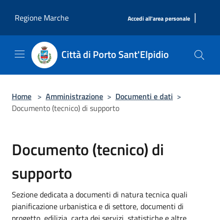
Salta al contenuto principale
|
Regione Marche
Accedi all'area personale
Città di Porto Sant'Elpidio
Home
>
Amministrazione
>
Documenti e dati
>
Documento (tecnico) di supporto
Documento (tecnico) di
supporto
Sezione dedicata a documenti di natura tecnica quali
pianificazione urbanistica e di settore, documenti di
progetto, edilizia, carta dei servizi, statistiche e altre