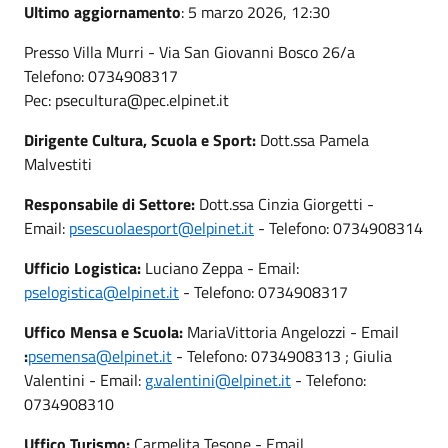
Ultimo aggiornamento
: 5 marzo 2026, 12:30
Presso Villa Murri - Via San Giovanni Bosco 26/a
Telefono: 0734908317
Pec: psecultura@pec.elpinet.it
Dirigente Cultura, Scuola e Sport:
Dott.ssa Pamela
Malvestiti
Responsabile di Settore:
Dott.ssa Cinzia Giorgetti -
Email:
psescuolaesport@elpinet.it
- Telefono: 0734908314
Ufficio Logistica:
Luciano Zeppa - Email:
pselogistica@elpinet.it
- Telefono: 0734908317
Uffico Mensa e Scuola:
MariaVittoria Angelozzi - Email
:
psemensa@elpinet.it
- Telefono: 0734908313 ; Giulia
Valentini - Email:
g.valentini@elpinet.it
- Telefono:
0734908310
Uffico Turismo:
Carmelita Tesone - Email