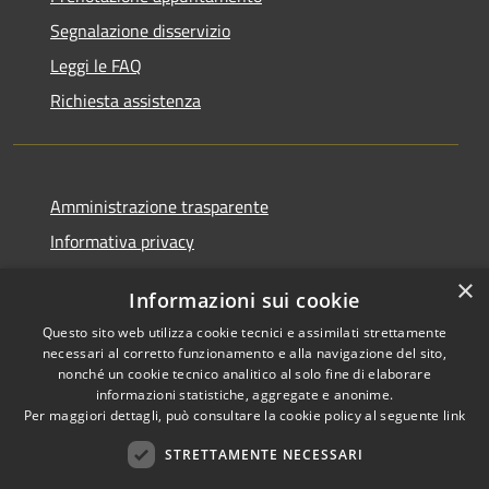
Segnalazione disservizio
Leggi le FAQ
Richiesta assistenza
Amministrazione trasparente
Informativa privacy
Note legali
×
Informazioni sui cookie
Dichiarazione di accessibilità
Questo sito web utilizza cookie tecnici e assimilati strettamente
Piano di miglioramento
necessari al corretto funzionamento e alla navigazione del sito,
nonché un cookie tecnico analitico al solo fine di elaborare
informazioni statistiche, aggregate e anonime.
Per maggiori dettagli, può consultare la cookie policy al seguente
link
RSS
Copyright © 2026 • Città di
STRETTAMENTE NECESSARI
Accessibilità
Porto Sant'Elpidio • Powered