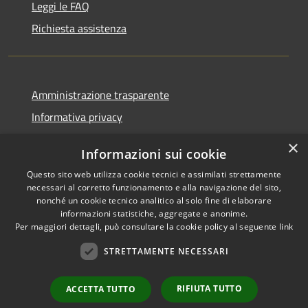
Leggi le FAQ
Richiesta assistenza
Amministrazione trasparente
Informativa privacy
Note legali
×
Informazioni sui cookie
Dichiarazione di accessibilità
Questo sito web utilizza cookie tecnici e assimilati strettamente
Piano di miglioramento
necessari al corretto funzionamento e alla navigazione del sito,
nonché un cookie tecnico analitico al solo fine di elaborare
informazioni statistiche, aggregate e anonime.
Per maggiori dettagli, può consultare la cookie policy al seguente
link
RSS
Copyright © 2026 • Città di
STRETTAMENTE NECESSARI
Accessibilità
Porto Sant'Elpidio • Powered
Privacy
Municipium
Accesso
by
•
RIFIUTA TUTTO
ACCETTA TUTTO
Cookie
redazione