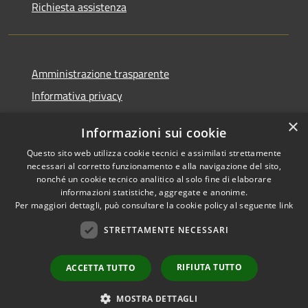
Richiesta assistenza
Amministrazione trasparente
Informativa privacy
Note legali
×
Informazioni sui cookie
Dichiarazione di accessibilità
Questo sito web utilizza cookie tecnici e assimilati strettamente
Piano di miglioramento
necessari al corretto funzionamento e alla navigazione del sito,
nonché un cookie tecnico analitico al solo fine di elaborare
informazioni statistiche, aggregate e anonime.
Per maggiori dettagli, può consultare la cookie policy al seguente
link
RSS
Copyright © 2026 • Città di
STRETTAMENTE NECESSARI
Accessibilità
Porto Sant'Elpidio • Powered
Privacy
Municipium
Accesso
by
•
RIFIUTA TUTTO
ACCETTA TUTTO
Cookie
redazione
Mappa del sito
MOSTRA DETTAGLI