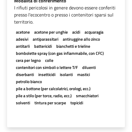
Modalità di conferimento
I rifiuti pericolosi in genere devono essere conferiti
presso l'ecocentro o presso i contenitori sparsi sul
territorio.
acetone
acetone per unghie
acidi
acquaragia
adesivi
antiparassitari
antiruggine allo zinco
antitarli
battericidi
bianchetti e trieline
bombolette spray (con gas infiammabile, con CFC)
cera per legno
colle
contenitori con simboli o lettere T/F
diluenti
diserbanti
insetticidi
isolanti
mastici
petrolio bianco
pile a bottone (per calcolatrici, orologi, ecc.)
pile a stilo (per torce, radio, ecc.)
smacchiatori
solventi
tintura per scarpe
topicidi