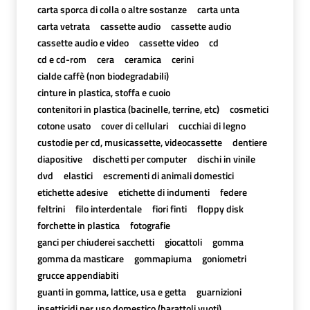
carta sporca di colla o altre sostanze
carta unta
carta vetrata
cassette audio
cassette audio
cassette audio e video
cassette video
cd
cd e cd-rom
cera
ceramica
cerini
cialde caffè (non biodegradabili)
cinture in plastica, stoffa e cuoio
contenitori in plastica (bacinelle, terrine, etc)
cosmetici
cotone usato
cover di cellulari
cucchiai di legno
custodie per cd, musicassette, videocassette
dentiere
diapositive
dischetti per computer
dischi in vinile
dvd
elastici
escrementi di animali domestici
etichette adesive
etichette di indumenti
federe
feltrini
filo interdentale
fiori finti
floppy disk
forchette in plastica
fotografie
ganci per chiuderei sacchetti
giocattoli
gomma
gomma da masticare
gommapiuma
goniometri
grucce appendiabiti
guanti in gomma, lattice, usa e getta
guarnizioni
insetticidi per uso domestico (barattoli vuoti)