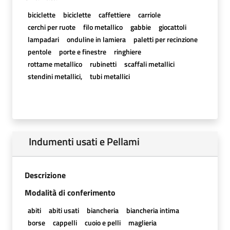
biciclette
biciclette
caffettiere
carriole
cerchi per ruote
filo metallico
gabbie
giocattoli
lampadari
onduline in lamiera
paletti per recinzione
pentole
porte e finestre
ringhiere
rottame metallico
rubinetti
scaffali metallici
stendini metallici,
tubi metallici
Indumenti usati e Pellami
Descrizione
Modalità di conferimento
abiti
abiti usati
biancheria
biancheria intima
borse
cappelli
cuoio e pelli
maglieria