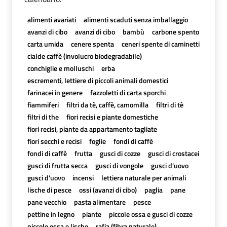
alimenti avariati
alimenti scaduti senza imballaggio
avanzi di cibo
avanzi di cibo
bambù
carbone spento
carta umida
cenere spenta
ceneri spente di caminetti
cialde caffè (involucro biodegradabile)
conchiglie e molluschi
erba
escrementi, lettiere di piccoli animali domestici
farinacei in genere
fazzoletti di carta sporchi
fiammiferi
filtri da tè, caffè, camomilla
filtri di tè
filtri di the
fiori recisi e piante domestiche
fiori recisi, piante da appartamento tagliate
fiori secchi e recisi
foglie
fondi di caffè
fondi di caffè
frutta
gusci di cozze
gusci di crostacei
gusci di frutta secca
gusci di vongole
gusci d'uovo
gusci d'uovo
incensi
lettiera naturale per animali
lische di pesce
ossi (avanzi di cibo)
paglia
pane
pane vecchio
pasta alimentare
pesce
pettine in legno
piante
piccole ossa e gusci di cozze
piccole ossa e lische
rafia (fibra naturale)