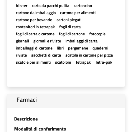
blister
carta da pacchi pulita
cartoncino
cartone da imballaggio
cartone per alimenti
cartone per bevande
cartoni piegati
contenitori in tetrapak
fogli di carta
fogli di carta o cartone
fogli di cartone
fotocopie
giornali
giornali e riviste
imballaggi di carta
imballaggi di cartone
libri
pergamene
quaderni
riviste
sacchetti di carta
scatola in cartone per pizza
scatole per alimenti
scatoloni
Tetrapak
Tetra-pak
Farmaci
Descrizione
Modalità di conferimento