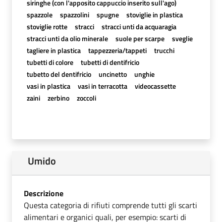
siringhe (con l'apposito cappuccio inserito sull'ago)
spazzole
spazzolini
spugne
stoviglie in plastica
stoviglie rotte
stracci
stracci unti da acquaragia
stracci unti da olio minerale
suole per scarpe
sveglie
tagliere in plastica
tappezzeria/tappeti
trucchi
tubetti di colore
tubetti di dentifricio
tubetto del dentifricio
uncinetto
unghie
vasi in plastica
vasi in terracotta
videocassette
zaini
zerbino
zoccoli
Umido
Descrizione
Questa categoria di rifiuti comprende tutti gli scarti
alimentari e organici quali, per esempio: scarti di