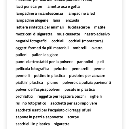
lacci per scarpe
lamette usa e getta
lampadine a incandescenza
lampadine a led
lampadine alogene
lana
lenzuola
lettiera sintetica per animali
lucidascarpe
matite
mozziconi di sigaretta
musicassette
nastro adesivo
negativi fotografici
occhiali
occhiali (montatura)
oggetti formati da più materiali
ombrelli
ovatta
palloni
palloni da gioco
panni elettrostatici per la polvere
pannolini
peli
pellicola fotografica
peluche
pennarelli
penne
pennelli
pettine in plastica
piastrine per zanzare
piatti in plastica
piume
polvere da pulizia pavimenti
polveri dell'aspirapoolveri
posate in plastica
profilattici
reggette per legatura pacchi
righelli
rullino fotografico
sacchetti per aspirapolvere
sacchetti usati per l’acquisto di ortaggi sfusi
sapone in pezzi e saponette
scarpe
secchielli in plastica
sigarette