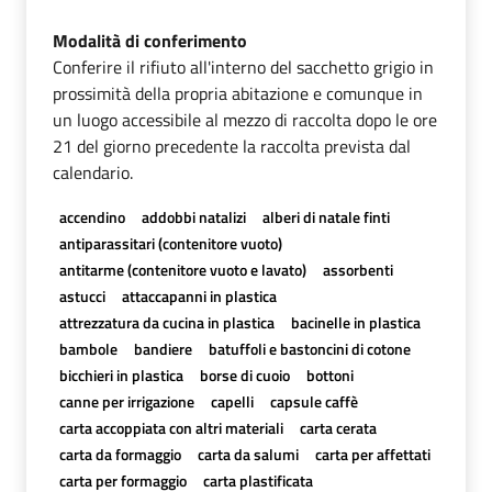
Modalità di conferimento
Conferire il rifiuto all'interno del sacchetto grigio in
prossimità della propria abitazione e comunque in
un luogo accessibile al mezzo di raccolta dopo le ore
21 del giorno precedente la raccolta prevista dal
calendario.
accendino
addobbi natalizi
alberi di natale finti
antiparassitari (contenitore vuoto)
antitarme (contenitore vuoto e lavato)
assorbenti
astucci
attaccapanni in plastica
attrezzatura da cucina in plastica
bacinelle in plastica
bambole
bandiere
batuffoli e bastoncini di cotone
bicchieri in plastica
borse di cuoio
bottoni
canne per irrigazione
capelli
capsule caffè
carta accoppiata con altri materiali
carta cerata
carta da formaggio
carta da salumi
carta per affettati
carta per formaggio
carta plastificata