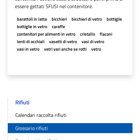
essere gettati SFUSI nel contenitore.
barattoli in latta
bicchieri
bicchieri di vetro
bottiglie
bottiglie in vetro
caraffe
contenitori per alimenti in vetro
cristallo
flaconi
lenti di occhiali
vasetti di vetro
vasi di vetro
vasi in vetro
vetri vari anche se rotti
vetro
Rifiuti
Calendari raccolta rifiuti
Glossario rifiuti