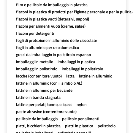
film e pellicole da imballaggio in plastica
flaconi in plastica di prodotti per l’igiene personale e per la pulizia
flaconi in plastica vuoti (detersivi, saponi)
flaconi per alimenti vuoti (creme, salse)
flaconi per detergenti
fogli di protezione in alluminio delle cioccolate
fogli in alluminio per uso domestico
gusci da imballaggio in polistirolo espanso
imballaggi in metallo
imballaggi in plastica
imballaggi in polistirolo
imballaggi in polistirolo
lacche (contenitore vuoto)
latta
lattine in alluminio
lattine in alluminio (con il simbolo AL)
lattine in alluminio per bevande
lattine in banda stagnata
lattine per pelati, tonno, olio,ecc
nylon
paste abrasive (contenitore vuoto)
pellicole da imballaggio
pellicole per alimenti
piatti, bicchieri in plastica
piatti in plastica
polistirolo
polistirolo imballaggi
polistitolo pannelli